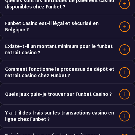
Quelles sont les méthodes de paiement casino
disponibles chez Funbet ?
Funbet Casino est-il légal et sécurisé en
Belgique ?
Existe-t-il un montant minimum pour le funbet
retrait casino ?
Comment fonctionne le processus de dépôt et
retrait casino chez Funbet ?
Quels jeux puis-je trouver sur Funbet Casino ?
Y a-t-il des frais sur les transactions casino en
ligne chez Funbet ?